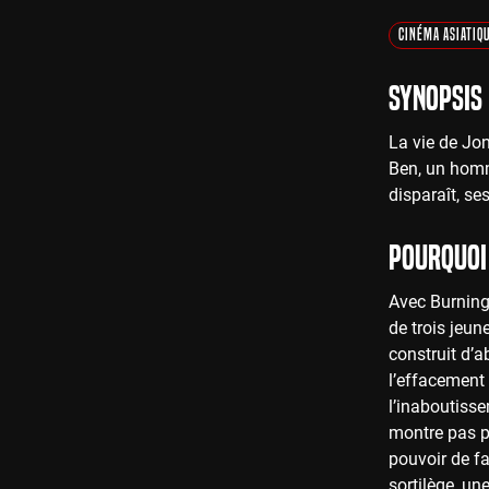
Cinéma Asiatiq
Synopsis
La vie de Jo
Ben, un homm
disparaît, se
Pourquoi 
Avec Burning
de trois jeun
construit d’
l’effacement
l’inaboutisse
montre pas p
pouvoir de fa
sortilège, un