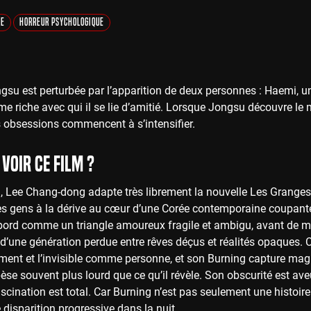
ue
Horreur Psychologique
ngsu est perturbée par l’apparition de deux personnes : Haemi, 
e riche avec qui il se lie d’amitié. Lorsque Jongsu découvre l
s obsessions commencent à s’intensifier.
voir ce film ?
, Lee Chang-dong adapte très librement la nouvelle Les Granges
es gens à la dérive au cœur d’une Corée contemporaine coupante e
abord comme un triangle amoureux fragile et ambigu, avant de mu
 d’une génération perdue entre rêves déçus et réalités opaques.
ment et l’invisible comme personne, et son Burning capture magnif
èse souvent plus lourd que ce qu’il révèle. Son obscurité est av
scination est total. Car Burning n’est pas seulement une histoir
e disparition progressive dans la nuit...