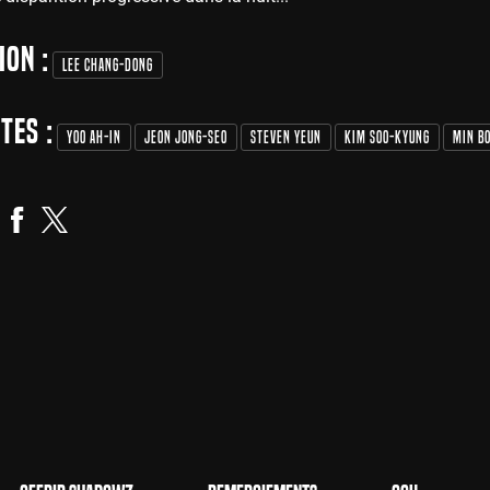
ion :
Lee Chang-dong
tes :
Yoo Ah-in
Jeon Jong-seo
Steven Yeun
Kim Soo-Kyung
Min Bo