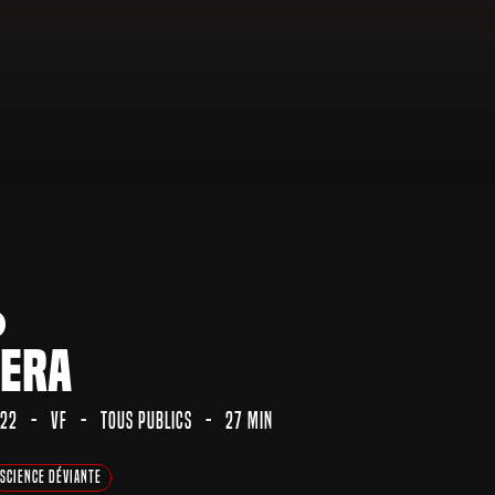
era
22
VF
Tous Publics
27 min
Science Déviante