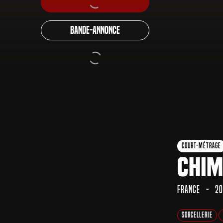
Bande-annonce
Court-Métrage
Chim
France
20
Sorcellerie