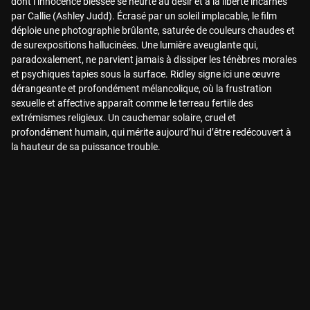
dont l’innocence blessée se heurte au désir et à la liberté incarnés
par Callie (Ashley Judd). Écrasé par un soleil implacable, le film
déploie une photographie brûlante, saturée de couleurs chaudes et
de surexpositions hallucinées. Une lumière aveuglante qui,
paradoxalement, ne parvient jamais à dissiper les ténèbres morales
et psychiques tapies sous la surface. Ridley signe ici une œuvre
dérangeante et profondément mélancolique, où la frustration
sexuelle et affective apparaît comme le terreau fertile des
extrémismes religieux. Un cauchemar solaire, cruel et
profondément humain, qui mérite aujourd’hui d’être redécouvert à
la hauteur de sa puissance trouble.