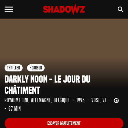
Essayer gratuitement
Bande-annonce
Thriller
Horreur
Darkly Noon - Le Jour du
Châtiment
Royaume-Uni
Allemagne
Belgique
1995
VOST
VF
97 min
Essayer gratuitement