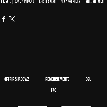
Cecilia Milocco
Krister Kern
Albin Grenholm
Ville Virtanen
Offrir Shadowz
Remerciements
CGU
FAQ