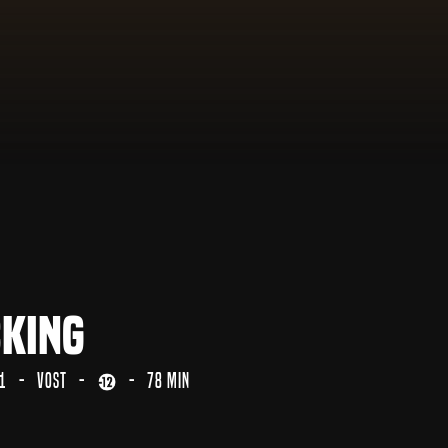
king
1
VOST
78 min