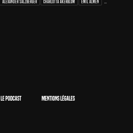
Alexander Salzberger
Charlotta Åkerblom
Emil Almén
Tobias Almborg
Le Podcast
Mentions Légales