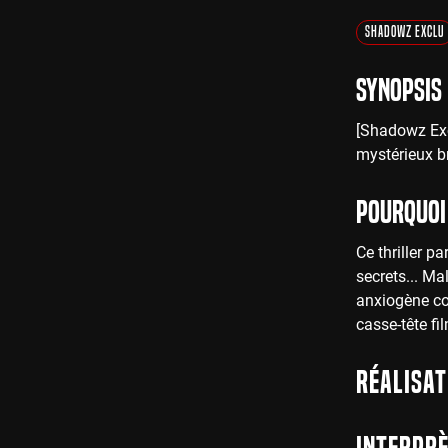
Shadowz Exclu
Synopsis
[Shadowz Exc
mystérieux b
Pourquoi 
Ce thriller p
secrets... Ma
anxiogène com
casse-tête fi
Réalisat
Interprè