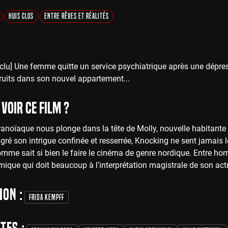
Huis Clos
Entre Rêves et Réalités
lu] Une femme quitte un service psychiatrique après une dépre
ruits dans son nouvel appartement...
voir ce film ?
aranoïaque nous plonge dans la tête de Molly, nouvelle habitant
lgré son intrigue confinée et resserrée, Knocking ne sent jamais
me sait si bien le faire le cinéma de genre nordique. Entre hor
lmique qui doit beaucoup à l'interprétation magistrale de son actr
ion :
Frida Kempff
tes :