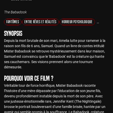
The Babadook
Fantômes
Entre Rêves et Réalités
Horreur Psychologique
Culte et Cl
Synopsis
Depuis la mort brutale de son mari, Amelia lutte pour ramener à la
raison son fils de 6 ans, Samuel. Quand un livre de contes intitulé
Mister Babadook se retrouve mystérieusement dans leur maison,
Samuel est convaincu que le 'Babadook' est la créature qui hante
ses cauchemars. Ses visions prennent alors une tournure
démesurée.
Pourquoi voir ce film ?
Véritable tour de force horrifique, Mister Babadook raconte
l’histoire d’une mère dépassée par l’éducation de son jeune fils,
devenu profondément instable depuis la mort de son père. Avec
une justesse émotionnelle rare, Jennifer Kent (The Nightingale)
brosse le portrait bouleversant d’une famille brisée, hantée par un
avenir qui semble promis à la souffrance. Le Babadook, créature