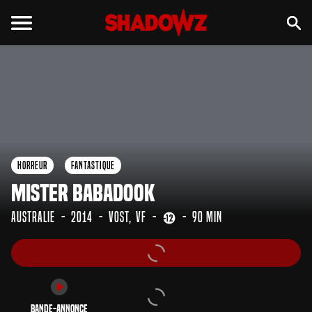
Bande-annonce
Horreur
Fantastique
Mister Babadook
Australie
2014
VOST
VF
90 min
Bande-annonce