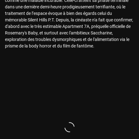
comme une maladie incurable. Celle-ci atteint sa phase terminale
dans une dernière demi-heure prodigieusement terrifiante, où le
traitement de l’espace évoque à bien des égards celui du
mémorable Silent Hills P.T. Depuis, la cinéaste n'a fait que confirmer,
d'abord avec le très estimable Apartment 7A, préquelle officielle de
Rosemary's Baby, et surtout avec l'ambitieux Saccharine,
exploration des troubles dysmorphiques et de l'alimentation via le
prisme de la body horror et du film de fantôme.