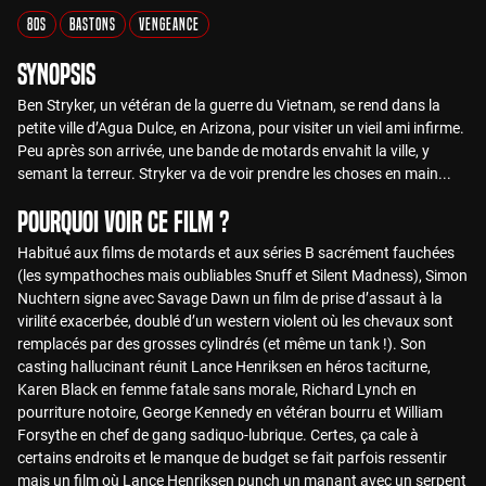
80s
Bastons
Vengeance
Synopsis
Ben Stryker, un vétéran de la guerre du Vietnam, se rend dans la
petite ville d’Agua Dulce, en Arizona, pour visiter un vieil ami infirme.
Peu après son arrivée, une bande de motards envahit la ville, y
semant la terreur. Stryker va de voir prendre les choses en main...
Pourquoi voir ce film ?
Habitué aux films de motards et aux séries B sacrément fauchées
(les sympathoches mais oubliables Snuff et Silent Madness), Simon
Nuchtern signe avec Savage Dawn un film de prise d’assaut à la
virilité exacerbée, doublé d’un western violent où les chevaux sont
remplacés par des grosses cylindrés (et même un tank !). Son
casting hallucinant réunit Lance Henriksen en héros taciturne,
Karen Black en femme fatale sans morale, Richard Lynch en
pourriture notoire, George Kennedy en vétéran bourru et William
Forsythe en chef de gang sadiquo-lubrique. Certes, ça cale à
certains endroits et le manque de budget se fait parfois ressentir
mais un film où Lance Henriksen punch un manant avec un serpent