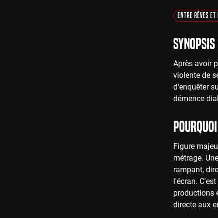
Entre Rêves et 
Synopsis
Après avoir p
violente de s
d’enquêter su
démence dia
Pourquoi 
Figure majeur
métrage. Une 
rampant, dir
l'écran. C'es
productions e
directe aux e