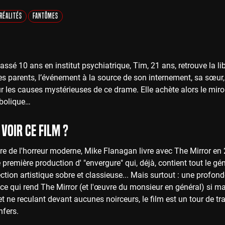
Réalités
Fantômes
assé 10 ans en institut psychiatrique, Tim, 21 ans, retrouve la liber
es parents, l’événement à la source de son internement, sa sœur, K
r les causes mystérieuses de ce drame. Elle achète alors le miroi
bolique…
voir ce film ?
e de l'horreur moderne, Mike Flanagan livre avec The Mirror en 2
première production d' "envergure" qui, déjà, contient tout le gé
ection artistique sobre et classieuse... Mais surtout : une pro
t ce qui rend The Mirror (et l'œuvre du monsieur en général) si ma
t ne reculant devant aucunes noirceurs, le film est un tour de tr
nfers.