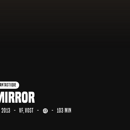
antastique
Mirror
2013
VF
VOST
103 min