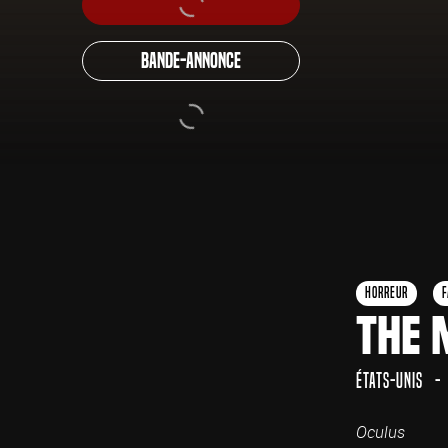
Bande-annonce
Horreur
F
The 
États-Unis
Oculus