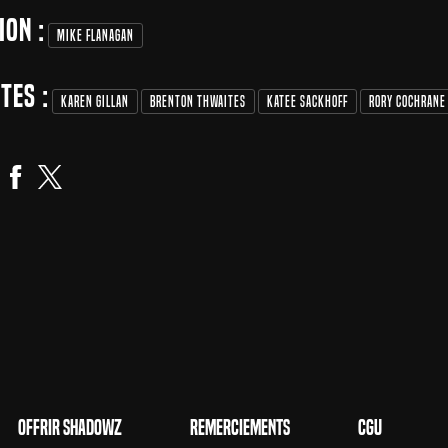
ion :
Mike Flanagan
tes :
Karen Gillan
Brenton Thwaites
Katee Sackhoff
Rory Cochrane
Offrir Shadowz
Remerciements
CGU