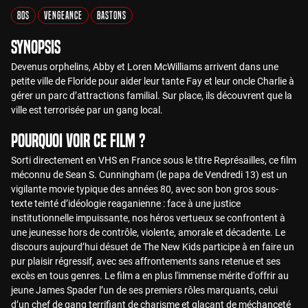
80s
Vengeance
Bastons
Synopsis
Devenus orphelins, Abby et Loren McWilliams arrivent dans une
petite ville de Floride pour aider leur tante Fay et leur oncle Charlie à
gérer un parc d’attractions familial. Sur place, ils découvrent que la
ville est terrorisée par un gang local.
Pourquoi voir ce film ?
Sorti directement en VHS en France sous le titre Représailles, ce film
méconnu de Sean S. Cunningham (le papa de Vendredi 13) est un
vigilante movie typique des années 80, avec son bon gros sous-
texte teinté d’idéologie reaganienne : face à une justice
institutionnelle impuissante, nos héros vertueux se confrontent à
une jeunesse hors de contrôle, violente, amorale et décadente. Le
discours aujourd’hui désuet de The New Kids participe à en faire un
pur plaisir régressif, avec ses affrontements sans retenue et ses
excès en tous genres. Le film a en plus l'immense mérite d'offrir au
jeune James Spader l’un de ses premiers rôles marquants, celui
d’un chef de gang terrifiant de charisme et glaçant de méchanceté