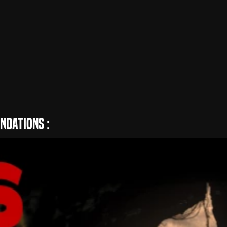
ec Mark O'Brien
dations :