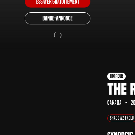
Essayer gratuitement
Bande-annonce
Horreur
The 
Canada
2
Shadowz Exclu