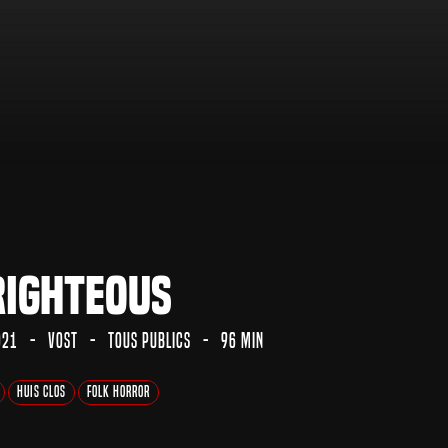
Righteous
021
VOST
Tous Publics
96 min
Huis Clos
Folk Horror