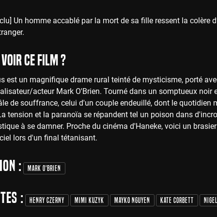
u] Un homme accablé par la mort de sa fille ressent la colère d’
tranger.
voir ce film ?
s est un magnifique drame rural teinté de mysticisme, porté av
alisateur/acteur Mark O'Brien. Tourné dans un somptueux noir et 
le de souffrance, celui d'un couple endeuillé, dont le quotidien 
La tension et la paranoïa se répandent tel un poison dans d'inc
tistique à se damner. Proche du cinéma d'Haneke, voici un bras
iel lors d'un final tétanisant.
ion :
Mark O'Brien
tes :
Henry Czerny
Mimi Kuzyk
Mayko Nguyen
Kate Corbett
Nige