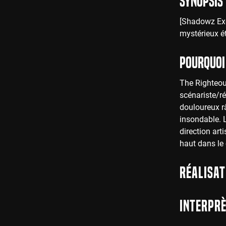
Synopsis
[Shadowz Excl
mystérieux é
Pourquoi 
The Righteou
scénariste/ré
douloureux râ
insondable. 
direction ar
haut dans le c
Réalisat
Interprè