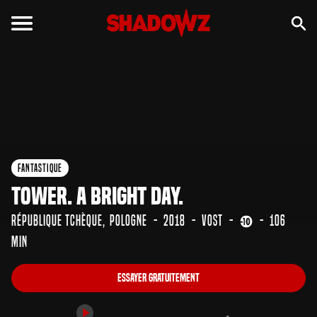
Essayer gratuitement
Bande-annonce
Fantastique
Tower. A Bright Day.
République tchèque
Pologne
2018
VOST
106
min
Essayer gratuitement