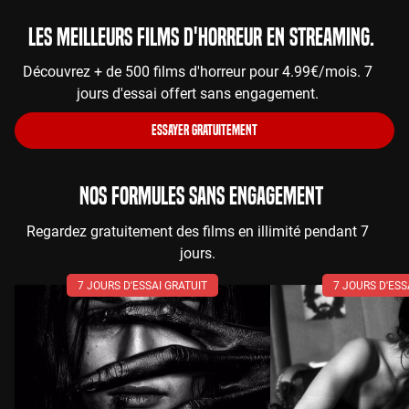
Les meilleurs films d'horreur en streaming.
Découvrez + de 500 films d'horreur pour 4.99€/mois. 7
jours d'essai offert sans engagement.
ESSAYER GRATUITEMENT
NOS FORMULES SANS ENGAGEMENT
Regardez gratuitement des films en illimité pendant 7
jours.
7 JOURS D'ESSAI GRATUIT
7 JOURS D'ESS