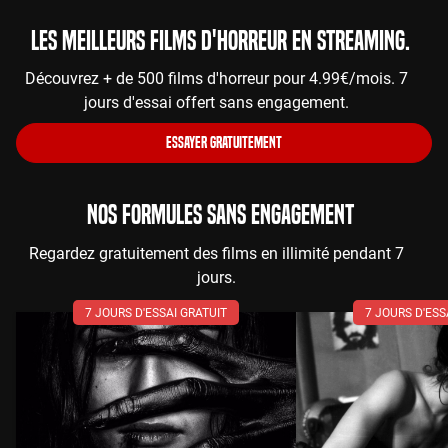
Les meilleurs films d'horreur en streaming.
Découvrez + de 500 films d'horreur pour 4.99€/mois. 7
jours d'essai offert sans engagement.
ESSAYER GRATUITEMENT
NOS FORMULES SANS ENGAGEMENT
Regardez gratuitement des films en illimité pendant 7
jours.
7 JOURS D'ESSAI GRATUIT
7 JOURS D'ESS