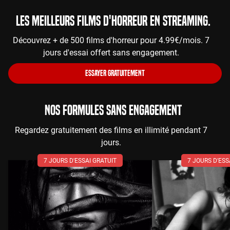
Les meilleurs films d'horreur en streaming.
Découvrez + de 500 films d'horreur pour 4.99€/mois. 7
jours d'essai offert sans engagement.
ESSAYER GRATUITEMENT
NOS FORMULES SANS ENGAGEMENT
Regardez gratuitement des films en illimité pendant 7
jours.
7 JOURS D'ESSAI GRATUIT
7 JOURS D'ESS