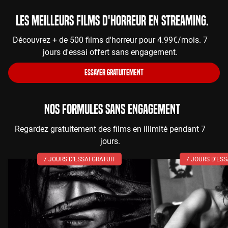
Les meilleurs films d'horreur en streaming.
Découvrez + de 500 films d'horreur pour 4.99€/mois. 7
jours d'essai offert sans engagement.
ESSAYER GRATUITEMENT
NOS FORMULES SANS ENGAGEMENT
Regardez gratuitement des films en illimité pendant 7
jours.
7 JOURS D'ESSAI GRATUIT
7 JOURS D'ESS