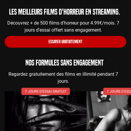
Les meilleurs films d'horreur en streaming.
Découvrez + de 500 films d'horreur pour 4.99€/mois. 7
jours d'essai offert sans engagement.
ESSAYER GRATUITEMENT
NOS FORMULES SANS ENGAGEMENT
Regardez gratuitement des films en illimité pendant 7
jours.
7 JOURS D'ESSAI GRATUIT
7 JOURS D'ESS