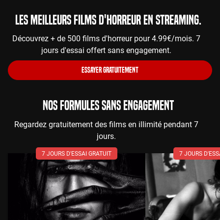
Les meilleurs films d'horreur en streaming.
Découvrez + de 500 films d'horreur pour 4.99€/mois. 7
jours d'essai offert sans engagement.
ESSAYER GRATUITEMENT
NOS FORMULES SANS ENGAGEMENT
Regardez gratuitement des films en illimité pendant 7
jours.
7 JOURS D'ESSAI GRATUIT
7 JOURS D'ESS