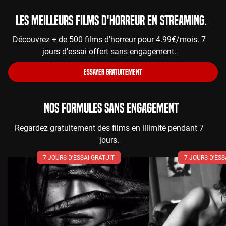
Les meilleurs films d'horreur en streaming.
Découvrez + de 500 films d'horreur pour 4.99€/mois. 7
jours d'essai offert sans engagement.
ESSAYER GRATUITEMENT
NOS FORMULES SANS ENGAGEMENT
Regardez gratuitement des films en illimité pendant 7
jours.
7 JOURS D'ESSAI GRATUIT
7 JOURS D'ESS