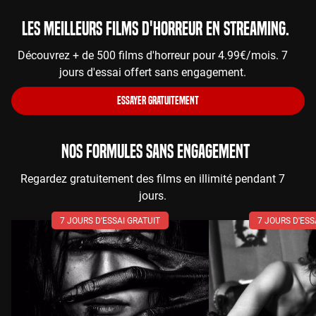
Les meilleurs films d'horreur en streaming.
Découvrez + de 500 films d'horreur pour 4.99€/mois. 7
jours d'essai offert sans engagement.
ESSAYER GRATUITEMENT
NOS FORMULES SANS ENGAGEMENT
Regardez gratuitement des films en illimité pendant 7
jours.
7 JOURS D'ESSAI GRATUIT
7 JOURS D'ESS