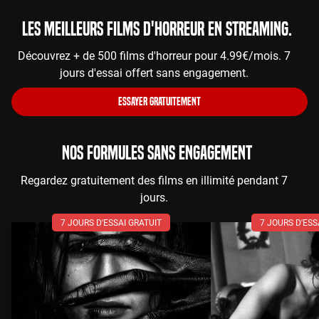
Les meilleurs films d'horreur en streaming.
Découvrez + de 500 films d'horreur pour 4.99€/mois. 7
jours d'essai offert sans engagement.
ESSAYER GRATUITEMENT
NOS FORMULES SANS ENGAGEMENT
Regardez gratuitement des films en illimité pendant 7
jours.
7 JOURS D'ESSAI GRATUIT
7 JOURS D'ESS