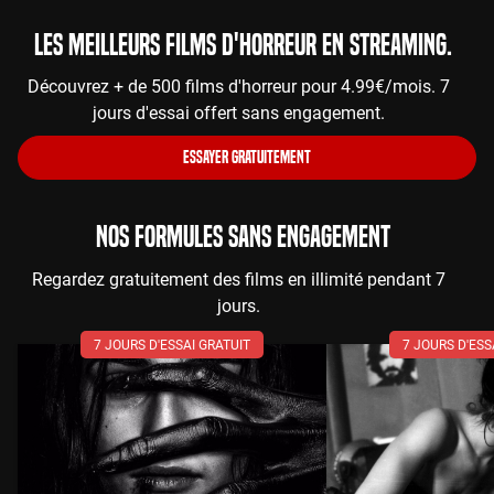
Les meilleurs films d'horreur en streaming.
Découvrez + de 500 films d'horreur pour 4.99€/mois. 7
jours d'essai offert sans engagement.
ESSAYER GRATUITEMENT
NOS FORMULES SANS ENGAGEMENT
Regardez gratuitement des films en illimité pendant 7
jours.
7 JOURS D'ESSAI GRATUIT
7 JOURS D'ESS