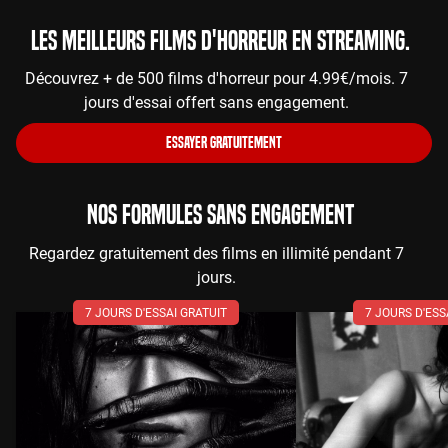
Les meilleurs films d'horreur en streaming.
Découvrez + de 500 films d'horreur pour 4.99€/mois. 7
jours d'essai offert sans engagement.
ESSAYER GRATUITEMENT
NOS FORMULES SANS ENGAGEMENT
Regardez gratuitement des films en illimité pendant 7
jours.
7 JOURS D'ESSAI GRATUIT
7 JOURS D'ESS