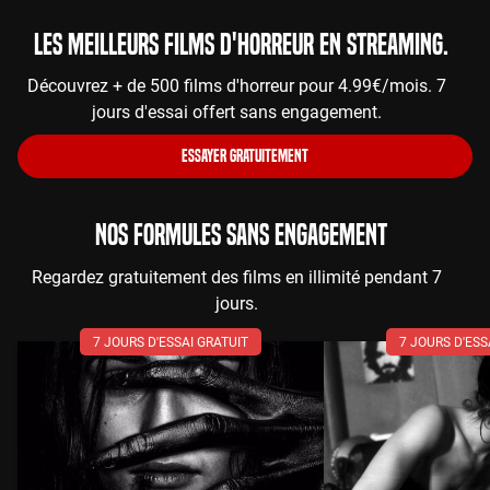
Les meilleurs films d'horreur en streaming.
Découvrez + de 500 films d'horreur pour 4.99€/mois. 7
jours d'essai offert sans engagement.
ESSAYER GRATUITEMENT
NOS FORMULES SANS ENGAGEMENT
Regardez gratuitement des films en illimité pendant 7
jours.
7 JOURS D'ESSAI GRATUIT
7 JOURS D'ESS