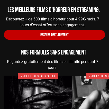
Les meilleurs films d'horreur en streaming.
Découvrez + de 500 films d'horreur pour 4.99€/mois. 7
jours d'essai offert sans engagement.
ESSAYER GRATUITEMENT
NOS FORMULES SANS ENGAGEMENT
Regardez gratuitement des films en illimité pendant 7
jours.
7 JOURS D'ESSAI GRATUIT
7 JOURS D'ESS