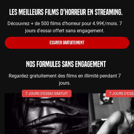
Les meilleurs films d'horreur en streaming.
Découvrez + de 500 films d'horreur pour 4.99€/mois. 7
jours d'essai offert sans engagement.
ESSAYER GRATUITEMENT
NOS FORMULES SANS ENGAGEMENT
Regardez gratuitement des films en illimité pendant 7
jours.
7 JOURS D'ESSAI GRATUIT
7 JOURS D'ESS