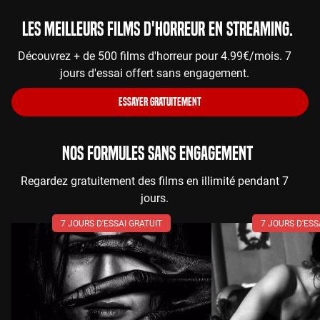
Les meilleurs films d'horreur en streaming.
Découvrez + de 500 films d'horreur pour 4.99€/mois. 7
jours d'essai offert sans engagement.
ESSAYER GRATUITEMENT
NOS FORMULES SANS ENGAGEMENT
Regardez gratuitement des films en illimité pendant 7
jours.
7 JOURS D'ESSAI GRATUIT
7 JOURS D'ESS