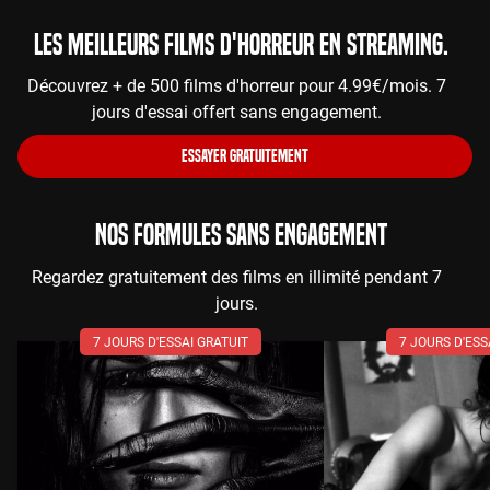
Les meilleurs films d'horreur en streaming.
Découvrez + de 500 films d'horreur pour 4.99€/mois. 7
jours d'essai offert sans engagement.
ESSAYER GRATUITEMENT
NOS FORMULES SANS ENGAGEMENT
Regardez gratuitement des films en illimité pendant 7
jours.
7 JOURS D'ESSAI GRATUIT
7 JOURS D'ESS