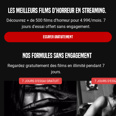
Les meilleurs films d'horreur en streaming.
Découvrez + de 500 films d'horreur pour 4.99€/mois. 7
jours d'essai offert sans engagement.
ESSAYER GRATUITEMENT
NOS FORMULES SANS ENGAGEMENT
Regardez gratuitement des films en illimité pendant 7
jours.
7 JOURS D'ESSAI GRATUIT
7 JOURS D'ESS