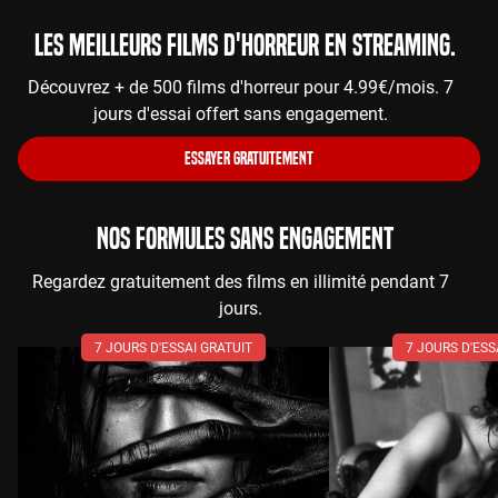
Les meilleurs films d'horreur en streaming.
Découvrez + de 500 films d'horreur pour 4.99€/mois. 7
jours d'essai offert sans engagement.
ESSAYER GRATUITEMENT
NOS FORMULES SANS ENGAGEMENT
Regardez gratuitement des films en illimité pendant 7
jours.
7 JOURS D'ESSAI GRATUIT
7 JOURS D'ESS