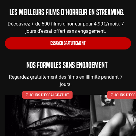
Les meilleurs films d'horreur en streaming.
Découvrez + de 500 films d'horreur pour 4.99€/mois. 7
jours d'essai offert sans engagement.
ESSAYER GRATUITEMENT
NOS FORMULES SANS ENGAGEMENT
Regardez gratuitement des films en illimité pendant 7
jours.
7 JOURS D'ESSAI GRATUIT
7 JOURS D'ESS