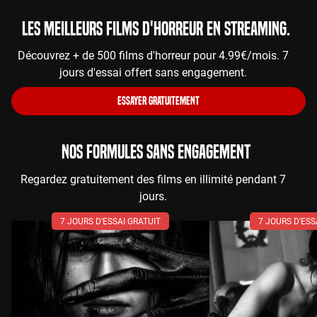
Les meilleurs films d'horreur en streaming.
Découvrez + de 500 films d'horreur pour 4.99€/mois. 7
jours d'essai offert sans engagement.
ESSAYER GRATUITEMENT
NOS FORMULES SANS ENGAGEMENT
Regardez gratuitement des films en illimité pendant 7
jours.
7 JOURS D'ESSAI GRATUIT
7 JOURS D'ESS