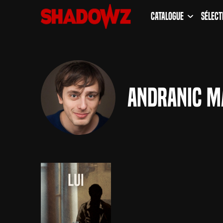
Catalogue
Sélect
Andranic M