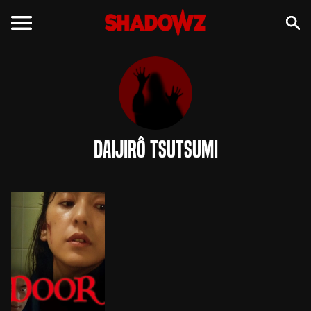
Daijirô Tsutsumi