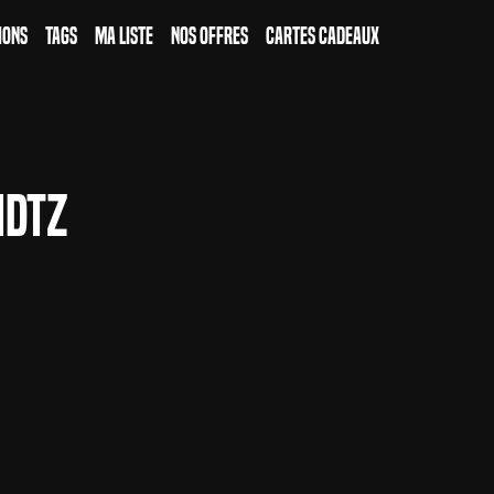
ions
Tags
Ma Liste
Nos Offres
Cartes Cadeaux
idtz