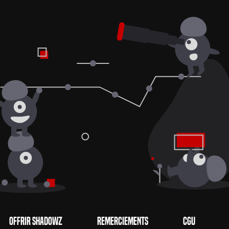
Offrir Shadowz
Remerciements
CGU