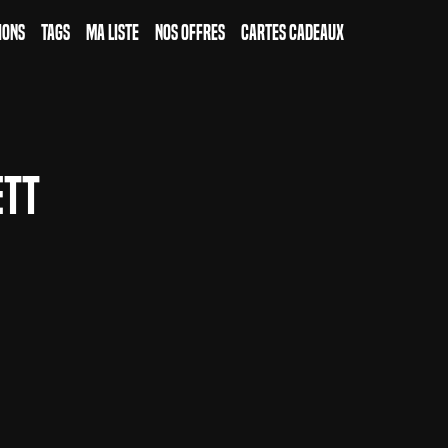
ions
Tags
Ma Liste
Nos Offres
Cartes Cadeaux
ett