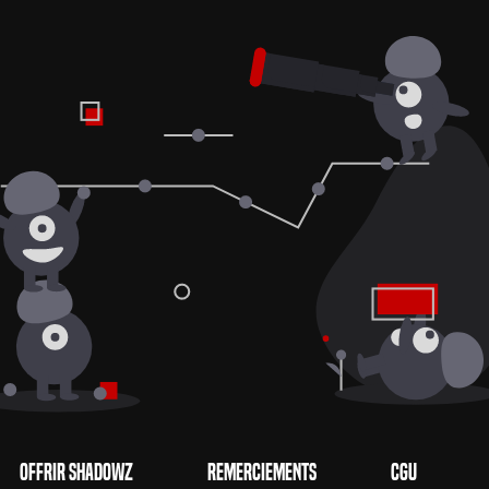
Offrir Shadowz
Remerciements
CGU