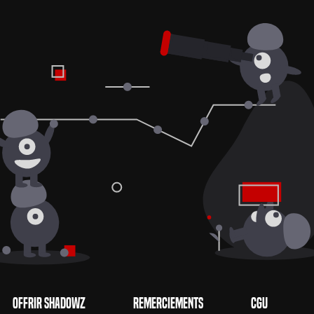
Offrir Shadowz
Remerciements
CGU