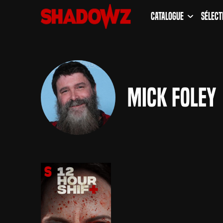
Catalogue
Sélect
Mick Foley