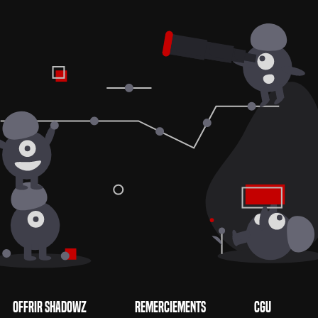
Offrir Shadowz
Remerciements
CGU