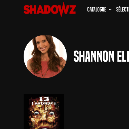
Catalogue
Sélect
Shannon El