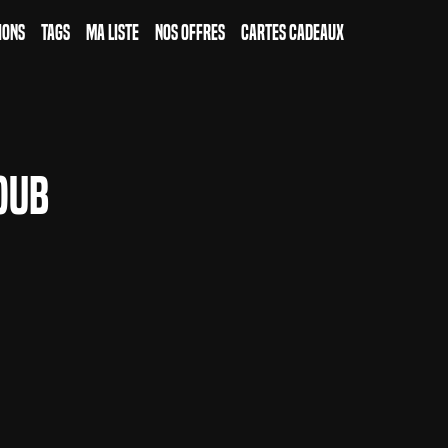
ions
Tags
Ma Liste
Nos Offres
Cartes Cadeaux
oub