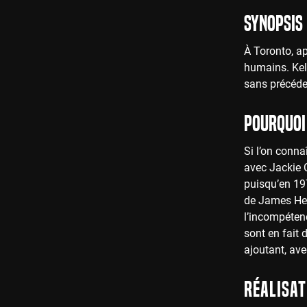
Synopsis
À Toronto, a
humains. Kell
sans précéde
Pourquoi 
Si l’on conna
avec Jackie 
puisqu’en 197
de James Herb
l’incompétenc
sont en fait 
ajoutant, av
Réalisat