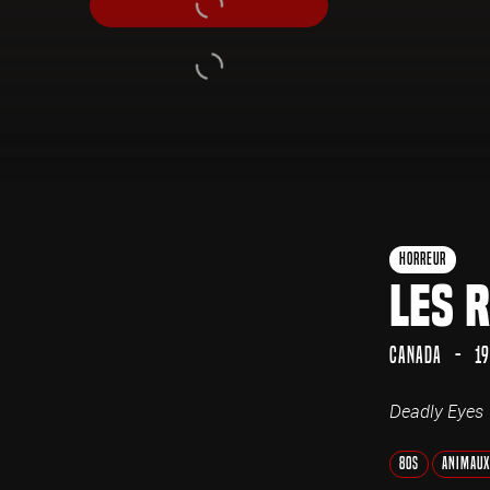
Horreur
Les 
Canada
1
Deadly Eyes
80s
Animaux