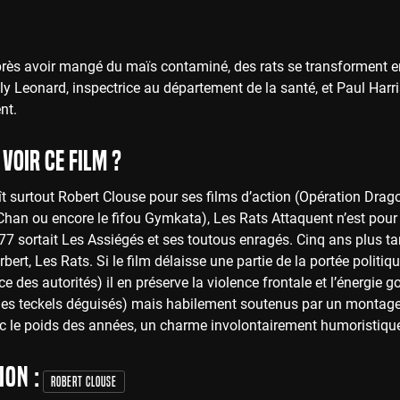
près avoir mangé du maïs contaminé, des rats se transforment en
y Leonard, inspectrice au département de la santé, et Paul Harris,
nt.
voir ce film ?
ît surtout Robert Clouse pour ses films d’action (Opération Drag
Chan ou encore le fifou Gymkata), Les Rats Attaquent n’est pour
7 sortait Les Assiégés et ses toutous enragés. Cinq ans plus ta
ert, Les Rats. Si le film délaisse une partie de la portée politique
e des autorités) il en préserve la violence frontale et l’énergie g
des teckels déguisés) mais habilement soutenus par un montage v
ec le poids des années, un charme involontairement humoristique
ion :
Robert Clouse