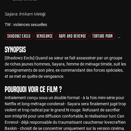
Saỷara: İntikam Meleği
TW : violences sexuelles
Shadowz Exclu
Vengeance
Rape and Revenge
Torture Porn
Gore
Synopsis
[Shadowz Exclu] Quand sa sœur se fait assassiner par un groupe
de riches jeunes hommes, Sayara, femme de ménage timide, suit les
enseignements de son père, ex-commandant des forces spéciales,
et se met en quête de vengeance.
Pourquoi voir ce film ?
Initialement conçu sous un double format - à la fois mini-série pour
Netflix et long-métrage condensé - Sayara sera finalement jugé trop
violent et trop radical par le grand N rouge. Refusant de sacrifier
son intégrité pour une diffusion confortable, le réalisateur turc Can
Evrenol - déjà responsable du traumatisant cauchemar lovecraftien
Baskin - choisit de se concentrer uniquement sur la version cinéma.