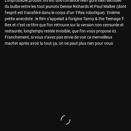
L’improbable produit fini est une romance teen gore bien secouée
du bulbe entre les tout jeunots Denise Richards et Paul Walker (dont
l’esprit est transféré dans le corps d’un T-Rex robotique). Enième
petite anecdote : le film s’appelait à l’origine Tanny & the Teenage T-
Rex et c’est ce titre que l’on retrouve sur la version non-censurée et
restaurée, longtemps restée invisible, que l’on vous propose ici.
Franchement, si vous n’avez pas envie de voir ce merveilleux
machin après avoir lu tout ça, on ne peut plus rien pour vous.