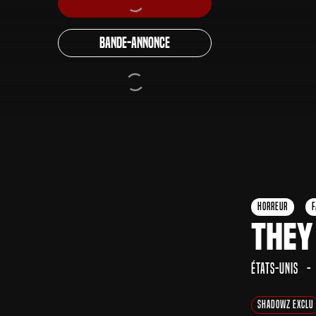
Bande-annonce
Horreur
F
They
États-Unis
Shadowz Exclu