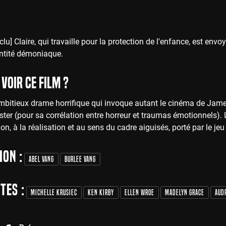
u] Claire, qui travaille pour la protection de l'enfance, est envo
entité démoniaque.
voir ce film ?
mbitieux drame horrifique qui invoque autant le cinéma de Jame
Aster (pour sa corrélation entre horreur et traumas émotionnels). L
ion, à la réalisation et au sens du cadre aiguisés, porté par le je
ion :
Abel Vang
Burlee Vang
tes :
Michelle Krusiec
Ken Kirby
Ellen Wroe
Madelyn Grace
Aud