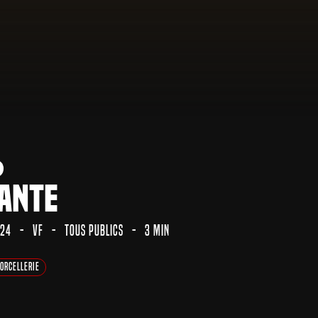
lante
24
VF
Tous Publics
3 min
orcellerie