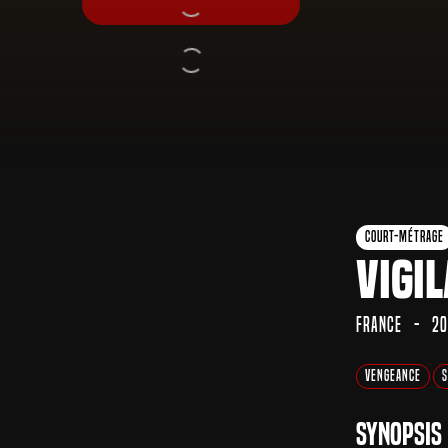
Court-Métrage
Vigi
France
20
Vengeance
S
Synopsis