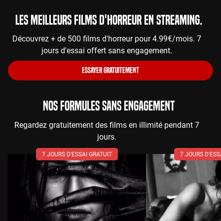
Les meilleurs films d'horreur en streaming.
Découvrez + de 500 films d'horreur pour 4.99€/mois. 7
jours d'essai offert sans engagement.
ESSAYER GRATUITEMENT
NOS FORMULES SANS ENGAGEMENT
Regardez gratuitement des films en illimité pendant 7
jours.
7 JOURS D'ESSAI GRATUIT
7 JOURS D'ESS