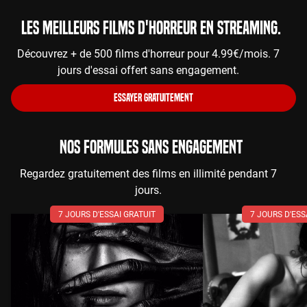
Les meilleurs films d'horreur en streaming.
Découvrez + de 500 films d'horreur pour 4.99€/mois. 7
jours d'essai offert sans engagement.
ESSAYER GRATUITEMENT
NOS FORMULES SANS ENGAGEMENT
Regardez gratuitement des films en illimité pendant 7
jours.
7 JOURS D'ESSAI GRATUIT
7 JOURS D'ESS