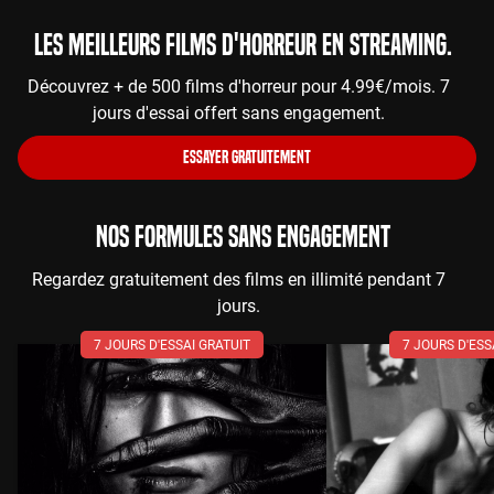
Les meilleurs films d'horreur en streaming.
Découvrez + de 500 films d'horreur pour 4.99€/mois. 7
jours d'essai offert sans engagement.
ESSAYER GRATUITEMENT
NOS FORMULES SANS ENGAGEMENT
Regardez gratuitement des films en illimité pendant 7
jours.
7 JOURS D'ESSAI GRATUIT
7 JOURS D'ESS